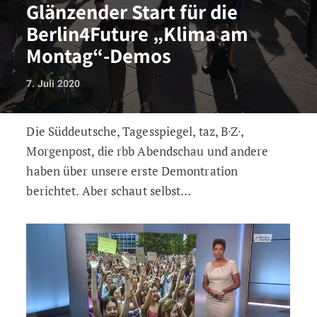
Glänzender Start für die
Berlin4Future „Klima am
Montag“-Demos
7. Juli 2020
Die Süddeutsche, Tagesspiegel, taz, B∙Z∙,
Glänzender Start für die Berlin4Futur
Morgenpost, die rbb Abendschau und andere
haben über unsere erste Demontration
berichtet. Aber schaut selbst…