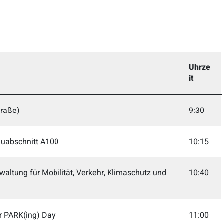
Uhrze
it
traße)
9:30
auabschnitt A100
10:15
waltung für Mobilität, Verkehr, Klimaschutz und
10:40
r PARK(ing) Day
11:00