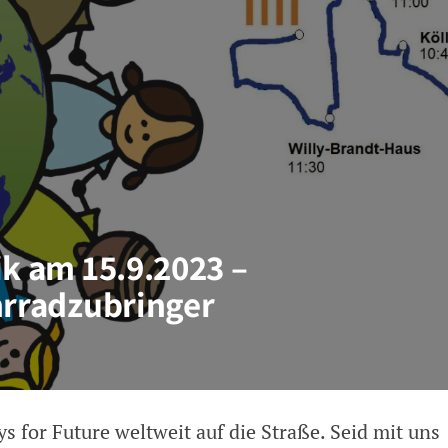
ik am 15.9.2023 –
hrradzubringer
 for Future weltweit auf die Straße. Seid mit uns