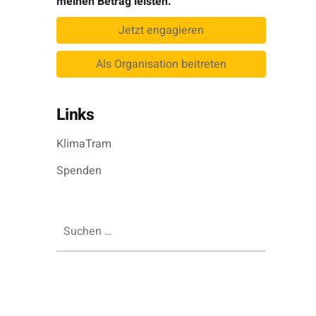
meinen Betrag leisten.
Jetzt engagieren
Als Organisation beitreten
Links
KlimaTram
Spenden
Suchen
nach: